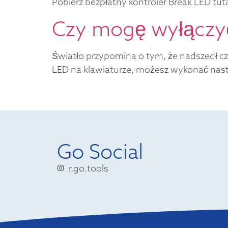
Pobierz bezpłatny kontroler Break LED tuta
Czy mogę wyłączyć
Światło przypomina o tym, że nadszedł cza
LED na klawiaturze, możesz wykonać nast
Go Social
r.go.tools