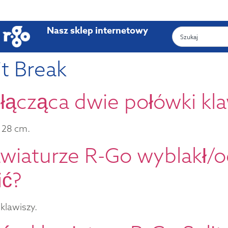
Nasz sklep internetowy
it Break
a łącząca dwie połówki kl
i 28 cm.
wiaturze R-Go wyblakł/od
ć?
klawiszy.