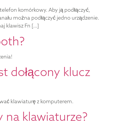
 telefon komórkowy. Aby ją podłączyć,
 kanału można podłączyć jedno urządzenie.
j klawisz Fn […]
ooth?
enia!
st dołącony klucz
rować klawiaturę z komputerem.
 na klawiaturze?