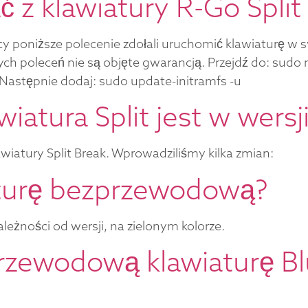
 z klawiatury R-Go Split
cy poniższe polecenie zdołali uruchomić klawiaturę w 
tych poleceń nie są objęte gwarancją. Przejdź do: su
 Następnie dodaj: sudo update-initramfs -u
iatura Split jest w wersj
wiatury Split Break. Wprowadziliśmy kilka zmian:
aturę bezprzewodową?
leżności od wersji, na zielonym kolorze.
rzewodową klawiaturę Bl