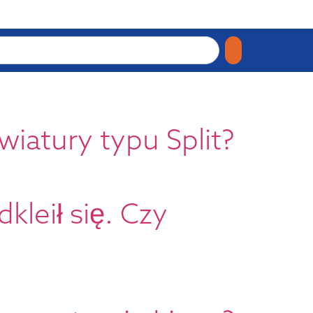
awiatury typu Split?
kleił się. Czy