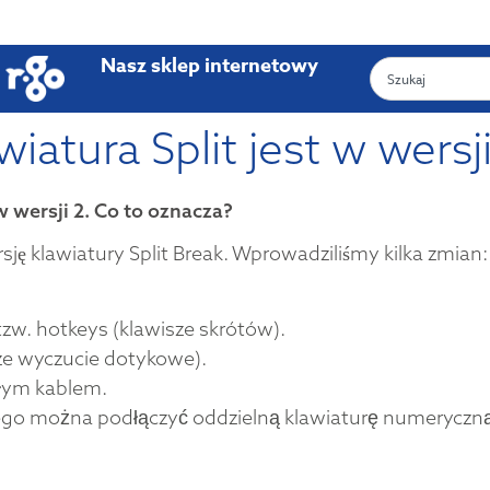
Nasz sklep internetowy
iatura Split jest w wersj
w wersji 2. Co to oznacza?
ję klawiatury Split Break. Wprowadziliśmy kilka zmian:
zw. hotkeys (klawisze skrótów).
ze wyczucie dotykowe).
łym kablem.
rego można podłączyć oddzielną klawiaturę numeryczn