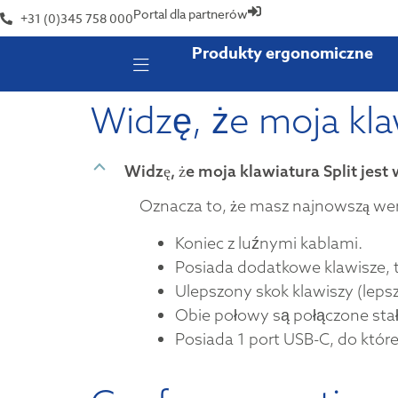
Portal dla partnerów
+31 (0)345 758 000
Produkty ergonomiczne
Widzę, że moja klaw
B
Widzę, że moja klawiatura Split jest 
Oznacza to, że masz najnowszą wers
Koniec z luźnymi kablami.
Posiada dodatkowe klawisze, t
Ulepszony skok klawiszy (leps
Obie połowy są połączone sta
Posiada 1 port USB-C, do któ