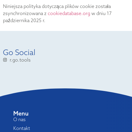
Niniejsza polityka dotycząca plików cookie została
zsynchronizowana z
cookiedatabase.org
w dniu 17
października 2025 r.
Go Social
r.go.tools
Menu
O nas
Kontakt