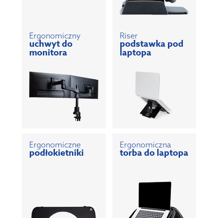
Ergonomiczny
Riser
uchwyt do
podstawka pod
monitora
laptopa
Ergonomiczne
Ergonomiczna
podłokietniki
torba do laptopa