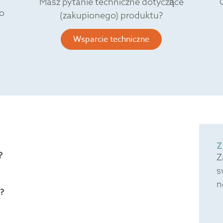
Masz pytanie techniczne dotyczące
o
(zakupionego) produktu?
Wsparcie techniczne
Z
?
Z
s
n
?