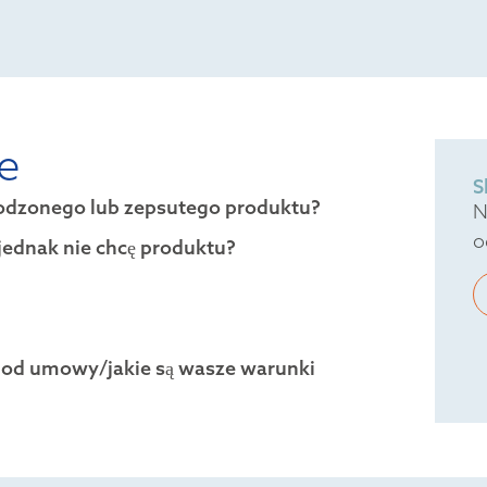
je
S
kodzonego lub zepsutego produktu?
N
o
i jednak nie chcę produktu?
a od umowy/jakie są wasze warunki