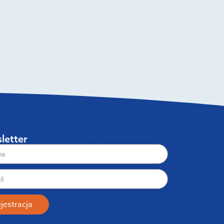
letter
jestracja