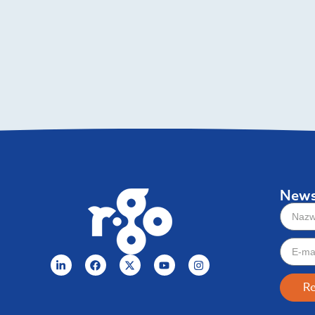
News
Re