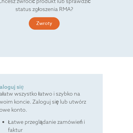
Chcesz zwrócić produkt lub sprawdzić
status zgłoszenia RMA?
Zwroty
aloguj się
ałatw wszystko łatwo i szybko na
woim koncie. Zaloguj się lub utwórz
owe konto.
Łatwe przeglądanie zamówień i
faktur