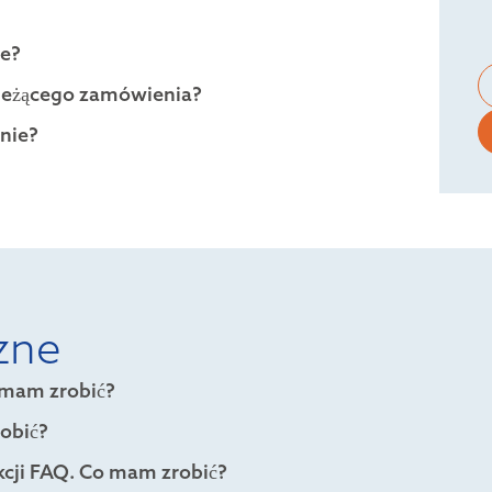
ie?
ieżącego zamówienia?
nie?
zne
 mam zrobić?
robić?
ekcji FAQ. Co mam zrobić?