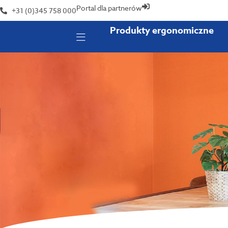
Portal dla partnerów
+31 (0)345 758 000
Produkty ergonomiczne