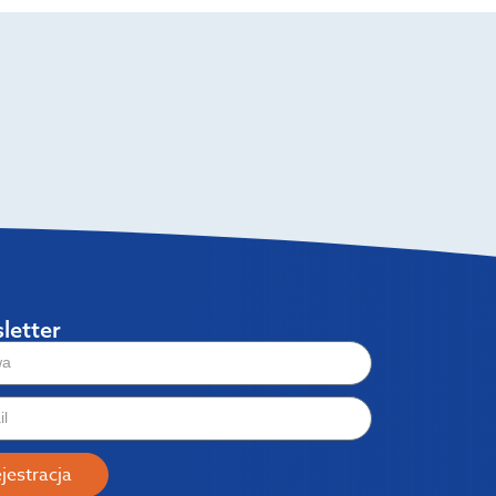
letter
jestracja