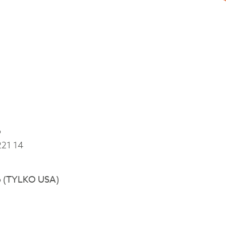
o
21 14
 (TYLKO USA)