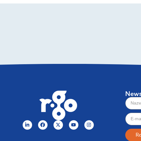
News
Re