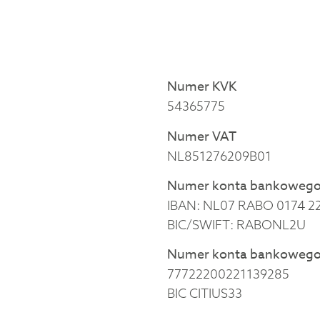
Numer KVK
54365775
Numer VAT
NL851276209B01
Numer konta bankoweg
IBAN: NL07 RABO 0174 22
BIC/SWIFT: RABONL2U
Numer konta bankowego
77722200221139285
BIC CITIUS33