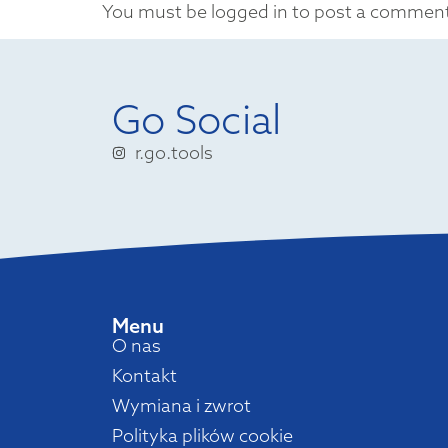
You must be logged in to post a commen
Go Social
r.go.tools
Menu
O nas
Kontakt
Wymiana i zwrot
Polityka plików cookie