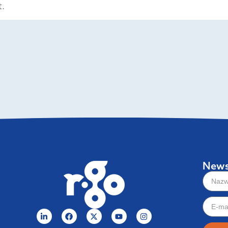
t.
News