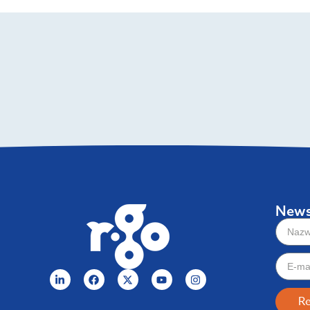
News
Re