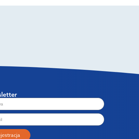
letter
jestracja