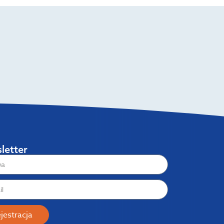
letter
jestracja