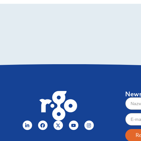
News
Re