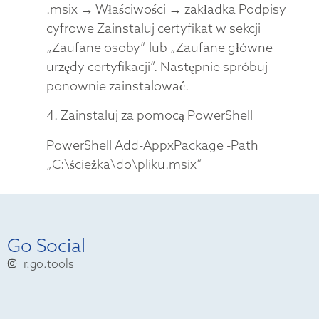
.msix → Właściwości → zakładka Podpisy
cyfrowe Zainstaluj certyfikat w sekcji
„Zaufane osoby” lub „Zaufane główne
urzędy certyfikacji”. Następnie spróbuj
ponownie zainstalować.
4. Zainstaluj za pomocą PowerShell
PowerShell Add-AppxPackage -Path
„C:\ścieżka\do\pliku.msix”
Go Social
r.go.tools