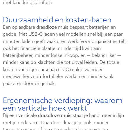
met langdurig comfort.
Duurzaamheid en kosten-baten
Een oplaadbare draadloze muis bespaart batterijen en
USB-C
gedoe. Met
laden veel modellen snel bij; een paar
minuten laden geeft vaak uren werk. Voor organisaties telt
ook het financiële plaatje: minder tijd kwijt aan
batterijbeheer, minder losse inkoop, en — belangrijker —
minder kans op klachten
die tot uitval leiden. De totale
kosten van eigenaarschap (TCO) dalen wanneer
medewerkers comfortabeler werken en minder vaak
pauzeren door ongemak.
Ergonomische verdieping: waarom
een verticale hoek werkt
verticale draadloze muis
Bij een
staat je hand meer in lijn
met je onderarm. Daardoor draai je je pols minder
(pronatie neemt af) en vermindert de spanning op