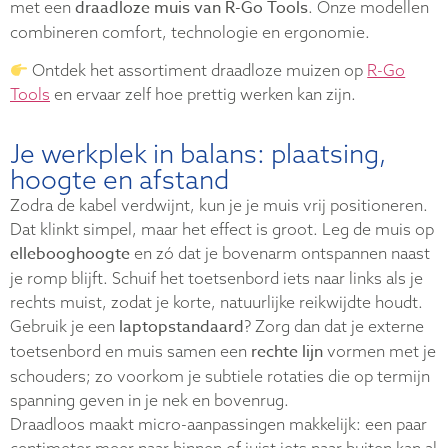
draadloze muis van R-Go Tools
met een
. Onze modellen
combineren comfort, technologie en ergonomie.
Ontdek het assortiment draadloze muizen op
R-Go
Tools
en ervaar zelf hoe prettig werken kan zijn.
Je werkplek in balans: plaatsing,
hoogte en afstand
Zodra de kabel verdwijnt, kun je je muis vrij positioneren.
Dat klinkt simpel, maar het effect is groot. Leg de muis op
ellebooghoogte
en zó dat je bovenarm ontspannen naast
je romp blijft. Schuif het toetsenbord iets naar links als je
rechts muist, zodat je korte, natuurlijke reikwijdte houdt.
laptopstandaard
Gebruik je een
? Zorg dan dat je externe
rechte lijn
toetsenbord en muis samen een
vormen met je
schouders; zo voorkom je subtiele rotaties die op termijn
spanning geven in je nek en bovenrug.
Draadloos maakt micro-aanpassingen makkelijk: een paar
centimeter meer naar binnen of juist iets naar buiten kan al