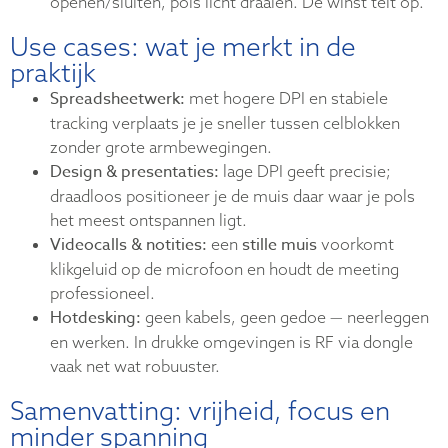
openen/sluiten, pols licht draaien. De winst telt op.
Use cases: wat je merkt in de
praktijk
Spreadsheetwerk:
met hogere DPI en stabiele
tracking verplaats je je sneller tussen celblokken
zonder grote armbewegingen.
Design & presentaties:
lage DPI geeft precisie;
draadloos positioneer je de muis daar waar je pols
het meest ontspannen ligt.
Videocalls & notities:
stille muis
een
voorkomt
klikgeluid op de microfoon en houdt de meeting
professioneel.
Hotdesking:
geen kabels, geen gedoe — neerleggen
en werken. In drukke omgevingen is RF via dongle
vaak net wat robuuster.
Samenvatting: vrijheid, focus en
minder spanning