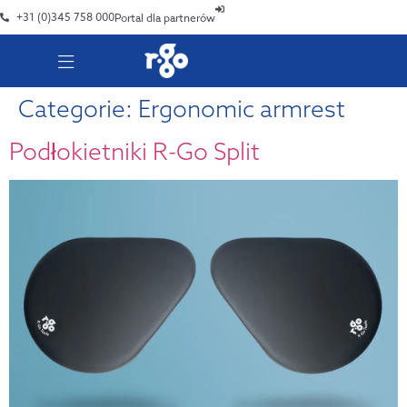
+31 (0)345 758 000
Portal dla partnerów
Categorie:
Ergonomic armrest
Podłokietniki R-Go Split